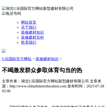
网站首页
关于我们
装修建材知识
装修建材百科
联系我们
U乐国际官方网站
>
装修建材知识
>
不竭激发群众参取体育勾当的热
文章作者：湖北U乐国际官方网站新型建材有限公司
文章来
源：http://www.chinafutureeducation.com
发布时间：2025-07-28
02:46