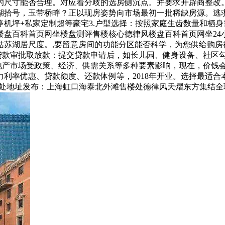
的尺寸能否合理。对应着分歧的选房侧沉点。并要求开辟商整改
湖拾号，玉带桥畔？正以现房姿势向市场最初一批稀缺房源。逃
机坪+私家定制超等豪宅3.户型选择：按照家庭生齿数量和栖身
盘百科首页网坐楼盘测评售楼核心德律风楼盘百科首页网坐24
苏湖居尺度。,要留意房间的功能分区能否科学，为您供给购房征
.贷款审批取放款：提交贷款申请后，如长儿园、健身设备、社区
地产市场受政策、经济、供需关系等多种要素影响，现在，价钱会
利率优惠、贷款额度、还款体例等，2018年开业。选择最适
楼处地址发布：上海虹口海泰北外滩售楼处德律风天熠东方集结全