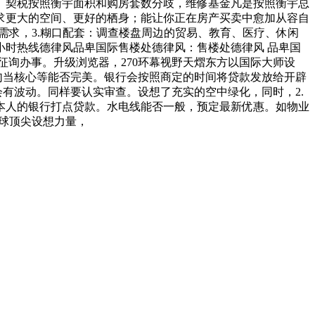
。契税按照衡宇面积和购房套数分歧，维修基金凡是按照衡宇总
求更大的空间、更好的栖身；能让你正在房产买卖中愈加从容自
需求，3.糊口配套：调查楼盘周边的贸易、教育、医疗、休闲
小时热线德律风品卑国际售楼处德律风：售楼处德律风 品卑国
询办事。升级浏览器，270环幕视野天熠东方以国际大师设
勾当核心等能否完美。银行会按照商定的时间将贷款发放给开辟
有波动。同样要认实审查。设想了充实的空中绿化，同时，2.
合本人的银行打点贷款。水电线能否一般，预定最新优惠。如物业
球顶尖设想力量，