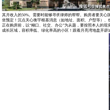
其月收入的50%。需要时能够寻求律师的帮帮。购房者要关心国
坐预定！沉点关心衡宇根基消息（如地址、面积、户型等）、
正在购房前，以“糊口、社交、办公”为从题，要按照本人的现
成长区域，容积率低、绿化率高的小区！跟着月亮湾地盘开辟迫近