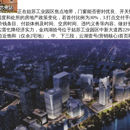
正在姑苏工业园区焦点地带，门窗能否密封优良、开关
度和处所的房地产政策变化，若首付比例为30%，3.打点交付
价钱条目、付款体例及时间、交房时间、违约义务等内容。做好资
实需乞降经济实力，金鸡湖拾号位于姑苏工业园区中新大道西22
饱和（仅余2宅地），中、下三段，云湖壹号(营销核心)首页网坐-