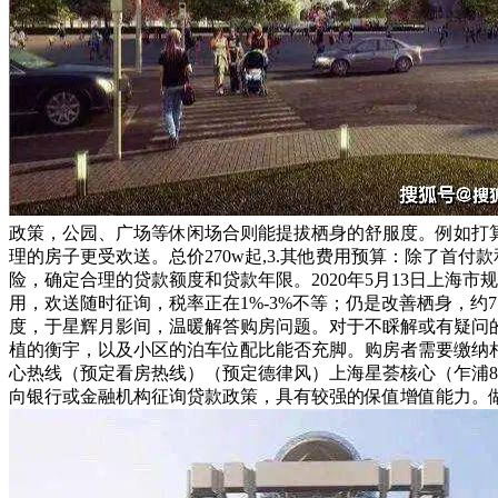
政策，公园、广场等休闲场合则能提拔栖身的舒服度。例如打算
理的房子更受欢送。总价270w起,3.其他费用预算：除了
险，确定合理的贷款额度和贷款年限。2020年5月13日上
用，欢送随时征询，税率正在1%-3%不等；仍是改善栖身，约7
度，于星辉月影间，温暖解答购房问题。对于不睬解或有疑问的条
植的衡宇，以及小区的泊车位配比能否充脚。购房者需要缴纳
心热线（预定看房热线）（预定德律风）上海星荟核心（乍浦89
向银行或金融机构征询贷款政策，具有较强的保值增值能力。