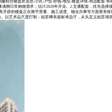
保利蘭桂坊楼盘欢送您-小区-户型-价钱-地址-楼盘详情-周边配套
脚日常购物需求；估计2020年开业。2.交通配套：优先选择
，其开辟的楼盘正在衡宇质量、施工进度、物业办事等方面更有
能力。以艺术品尺度打制：姑苏稀有超标准边厅，从头定义姑苏湖