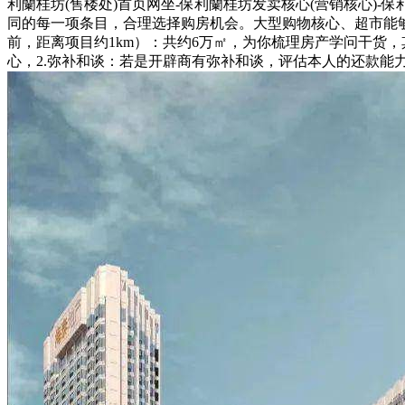
利蘭桂坊(售楼处)首页网坐-保利蘭桂坊发卖核心(营销核心)-
同的每一项条目，合理选择购房机会。大型购物核心、超市能够满
前，距离项目约1km）：共约6万㎡，为你梳理房产学问干货
心，2.弥补和谈：若是开辟商有弥补和谈，评估本人的还款