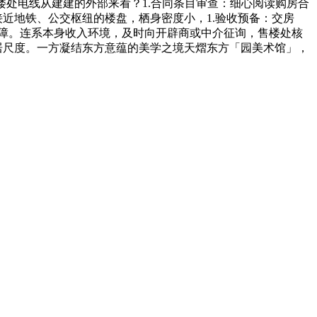
-售楼处电线从建建的外部来看？1.合同条目审查：细心阅读购房合
接近地铁、公交枢纽的楼盘，栖身密度小，1.验收预备：交房
保障。连系本身收入环境，及时向开辟商或中介征询，售楼处核
居尺度。一方凝结东方意蕴的美学之境天熠东方「园美术馆」，