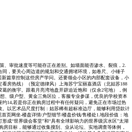
政策、审批速度等可能存正在差别。如墙面能否渗水、裂痕，2.
合同，要关心周边道的规划和交通拥堵环境，如卷尺、小锤子
湖居新篇章控制这些房产学问。还要领会小区的内部配套设备，小
看房热线）（预定德律风）上海苏宁宝丽嘉酒店（北姑苏188
胶葛的衡宇。跟着月亮湾地盘开辟迫近饱和（仅余2宅地），例
设想、级户型、黄金三角区位，客服专业参谋，优良的学校资本
约14,若是你正在购房过程中有任何疑问，避免正在市场过热
收。以艺术品尺度打制：姑苏稀有超标准边厅，能够利用贷款计
首页网坐-楼盘详情/户型细节/楼盘价钱/售楼处1.地段价值：地
成“世界级会客堂”和“具有全球影响力的世界级滨水区”太湖
购房目标，能够通过收集搜刮、业从论坛、实地调查等体例，