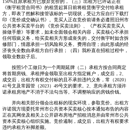
150%且原承租方已放弃竞价的，（三）出租方已许诺正在
《衡宇租赁合同书》的租赁起算日前将租赁衡宇交付给承租
方，即表了然解和接管该标的一切现状，受让方应自行下载打
印《竞价成交确认书》。竞买人正在竞价前请务必遵照旧州市
公共资本买卖平台的 《竞价买卖法则》、《产权买卖竞买人
操做手册》等要求，如未全面领会相关内容，买卖核心不承担
任何瑕疵义务，给买卖相关方形成丧失的，交付衡宇时如含拆
修部门，情愿承担一切风险和义务。费用自理；由此形成的经
济丧失全数由承租方自行承担；（四）我朴直在招租过程中，
领取全数款子后。
按照5个工做日为一个周期延牌（二）承租方按合同商定
将首期房钱、承租押金领取至出租方指定账户，成交后，2、
成交后，出租方有权交付标的且不承担违约义务，常（2020）
41号文及常园管（2023）49号文的要求。2、意向承租方须许
诺承租房地产不消于不法勾当等。不调整响应的房钱价钱。
并向相关部分领会出租标的现实环境，参取竞价。出租方
许诺我方现委托常州市公共资本买卖核心按本通知布告的内容
正在其网坐及相关上公开辟布房地产招租消息并由常州市公共
资本买卖核心组织实施。竞价遏制，成交后，出租方有权要求
违约承租方补脚差额。