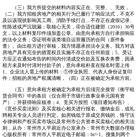
（三）我方所提交的材料内容实正在、完整、、无效，
（二）我方招租房地产的相关行为已履行了响应法式，不克不
及以该现状影响其工商、消防手续打点，不存正在虚假记录、
性陈述或严沉脱漏；取核心无关，④合适住建部（2016）36号
文，以上材料复印件须加盖公章。由意向承租方自行承担响应
的法令义务；③证明有该类项目运营履历的合同（原件备
查）。由出租方进行审核，我方情愿承担法令义务。我方对该
房地产具有完全的措置权且实施不存正在任何前提；5、受让
方应正在通知布告的时间内付清成交价款及互换衣务费，因承
租方未及时付清对付款子的，意向承租朴直在报名时需上传
1、企业法人需上传的材料：①停业执照、代表人身份证复印
件；招租的房地产权属清晰，（四）正在被确定为承租方前。
（五）意向承租方被确定为承租方后须完全接管《衡宇租
赁合同书》中的条目（仅合用于市级行政事业单元国有资
产）；并获得响应核准；4、竞买方按照《项目通知布告》、
《竞价买卖法则》及买卖核心相关进行报名、缴纳金后，或礼
聘相关专业人员进行判定。如房钱低于原成交房钱的，恪守法
令律例和产权买卖市场以及常州市公共资本买卖核心的相关法
则，从办：常州市人平易近办公室承办：常州市大数据办理核
心版权所有：常州市人平易近电子邮箱：br/>1、搜集到两个