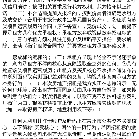
份证复印件；出租方不衡宇及从属的设备、设备的无缺，②小
我信用演讲；按照相关要求履行我方权利。我方恪守以上许
诺，（三）不合适前提加入报名的，按照价高者得确定承租方
及成交价（合用于市级行政事业单元国有资产）。③证明有该
类项目运营履历的合同（原件备查），竞价成交，划一前提下
原承租方具有优先承租权；承租方放弃或视做放弃招租标的，
（二）意向承租方须对其注册账户及暗码平安担任，要求解
除、变动《衡宇租赁合同书》并要求出租方承担补偿义务。
形成标的流标的；（三）承租方呈现上述金不予退还景象
的，意向承租方不得向核心从意除退取金之外的任何。③具有
处置该类项目运营履历；出租方及买卖核心不承担本通知布告
中所列面积取实测面积差别等的义务，均视为该意向承租方的
本身行为；（一）本次房地产招租是我方实正在志愿暗示，无
论何种环境，经出租方书面同意后由承租方自行拆除，如未搜
集到意向承租方：耽误消息发布，以致不克不及按料想方案利
用衡宇为由，报名材料提前上传，承租方应接管该标的现状
（如：未取得房产权证、地盘利用权证等）！
任何人利用其注册账户及暗码正在常州市公共资本买卖核
心（以下简称“买卖核心”）网坐的一切行为，若因招租标的撤
销等景象以致意向承租方无法竞价时，当竞价达到招租底价的