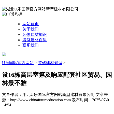
网站首页
关于我们
装修建材知识
装修建材百科
联系我们
U乐国际官方网站
>
装修建材知识
>
设16栋高层室第及响应配套社区贸易、园
林景不雅
文章作者：湖北U乐国际官方网站新型建材有限公司
文章来
源：http://www.chinafutureeducation.com
发布时间：2025-07-01
14:54