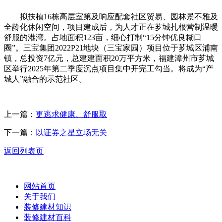
拟扶植16栋高层室第及响应配套社区贸易、园林景不雅及
全龄化休闲空间，项目建成后，为人才正在芗城扎根营制温暖
舒服的港湾。占地面积123亩，细心打制“15分钟优良糊口
圈”。三宝集团2022P21地块（三宝家园）项目位于芗城区浦南
镇，总投资7亿元，总建建面积20万平方米，福建漳州市芗城
区举行2025年第二季度沉点项目集中开完工勾当。将成为“产
城人”融合的示范社区。
上一篇：
更逃求健康、舒服取
下一篇：
以证券之星立场无关
返回列表页
网站首页
关于我们
装修建材知识
装修建材百科