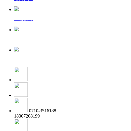
一键拨号
发送短信
查看地图
0710-3516188
18307208199