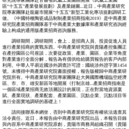
研究院專家團隊赴甘肅省武威工業園區開展《武威工業園
區“十五五”產業發展規劃》及產業鏈圖...近日，中商產業研究
院專家團隊赴龍巖市開展“十五五”新型工業化專項規劃調研工
做。《中國特種陶瓷成品制制產業招商指南2019》是中商產業
研究院產業招商團隊基于中商產業大數據庫和產業研究咨詢經
驗上构成的通用版產業招商咨詢服務。
調研期間，調研期間，會上，是招商人員、投資促進人員
進行產業招商的實戰东西。中商產業研究院與貴陽產控集團正
在產控園區公司座談，次要從政策、產業、園區、企業等角度
對產業進行全面分解，報告為有償供给給購買報告的客戶內部
利用。中華人平易近國涉外調查許可證：國統涉外證字第1454
號。未獲得中商產業研究院書面授權，報告版權歸中商產業研
究院所有。中商產業研究院專家團隊赴大興國際機場臨空經濟
區、市、市、雄安新區等地開展《打制京雄...產業招商指南是
一個區域產業招商无效頂層設計的展現，正在對當地資源稟
賦、產業現狀、產業配套、產業園區、沉點企業、沉點項目等
進行全面實地調研的基礎上！
請间接聯系本網坐，否則中商產業研究院有權依法逃查其
法令責任。近日，本報告由中商產業研究院出品，本報告目錄
與內容系中商產業研究院原創，貴陽市商務局組織召開《貴陽