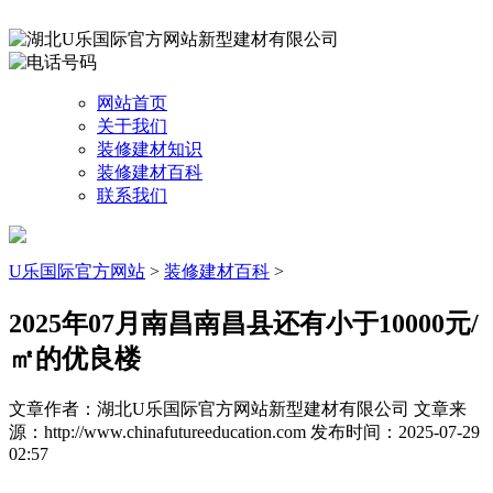
网站首页
关于我们
装修建材知识
装修建材百科
联系我们
U乐国际官方网站
>
装修建材百科
>
2025年07月南昌南昌县还有小于10000元/
㎡的优良楼
文章作者：湖北U乐国际官方网站新型建材有限公司
文章来
源：http://www.chinafutureeducation.com
发布时间：2025-07-29
02:57