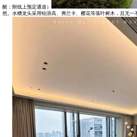
醒：附线上预定通道）
然。水槽龙头采用铂浪高、弗兰卡、樱花等落叶树木，且无一