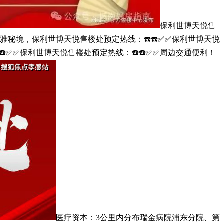
保利世博天悦售
不雅秘境，保利世博天悦售楼处预定热线：☎️☎️✅✅保利世博天悦
️✅✅保利世博天悦售楼处预定热线：☎️☎️✅✅周边交通便利！
医疗资本：3公里内分布瑞金病院浦东分院、第