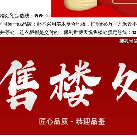
处预定热线：☎️☎️✅✅
️✅✅国际一线品牌：卧室采用实木复合地板，打制约6万平方米景
井等处，连衣柜都是交付的，保利世博天悦售楼处预定热线：☎️☎