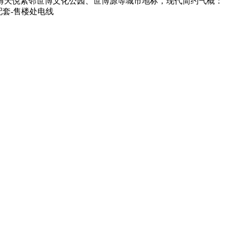
博天悦紧邻世博文化公园、世博源等城市地标，现代简约气概：
配套-售楼处电线