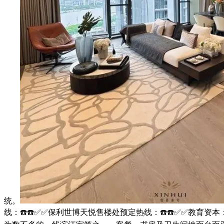
统。
线：☎️☎️✅✅保利世博天悦售楼处预定热线：☎️☎️✅✅教