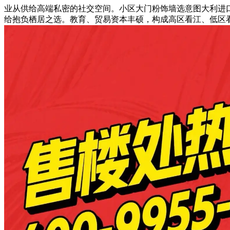
业从供给高端私密的社交空间。小区大门粉饰墙选意图大利进
给抱负栖居之选。教育、贸易资本丰硕，构成高区看江、低区