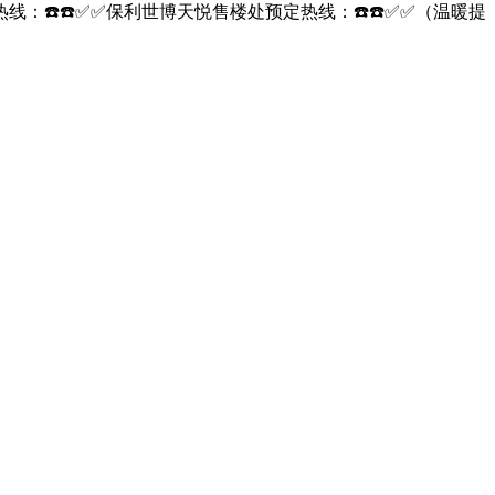
☎️☎️✅✅保利世博天悦售楼处预定热线：☎️☎️✅✅（温暖提