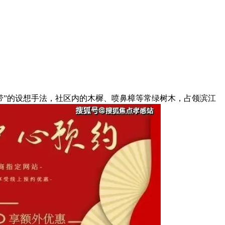
带”的设想手法，社区内的木樨、喷鼻樟等常绿树木，占领滨江