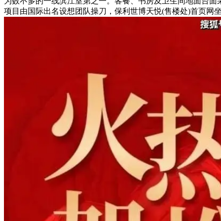
为数不多的一线滨江室第之一。客餐、书房及卫生间地面台面
项目由国际出名设想团队操刀，保利世博天悦(售楼处)首页网坐-