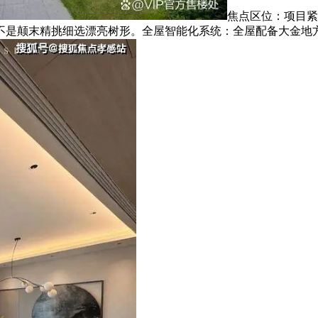
焦点区位：项目紧
不是颠末精挑细选漂亮树形。全屋智能化系统：全屋配备大金地