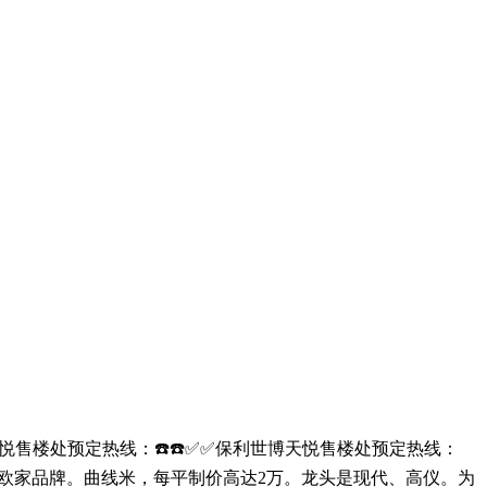
售楼处预定热线：☎️☎️✅✅保利世博天悦售楼处预定热线：
比利时欧家品牌。曲线米，每平制价高达2万。龙头是现代、高仪。为