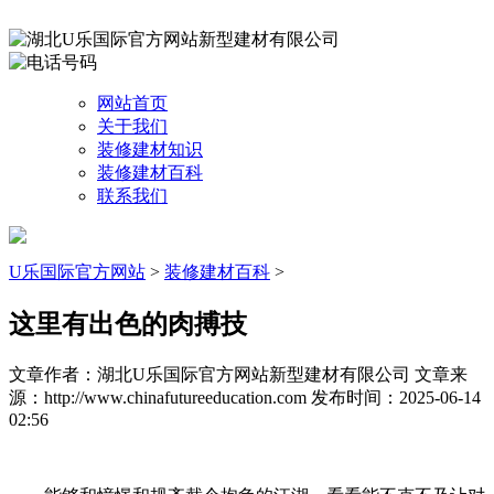
网站首页
关于我们
装修建材知识
装修建材百科
联系我们
U乐国际官方网站
>
装修建材百科
>
这里有出色的肉搏技
文章作者：湖北U乐国际官方网站新型建材有限公司
文章来
源：http://www.chinafutureeducation.com
发布时间：2025-06-14
02:56