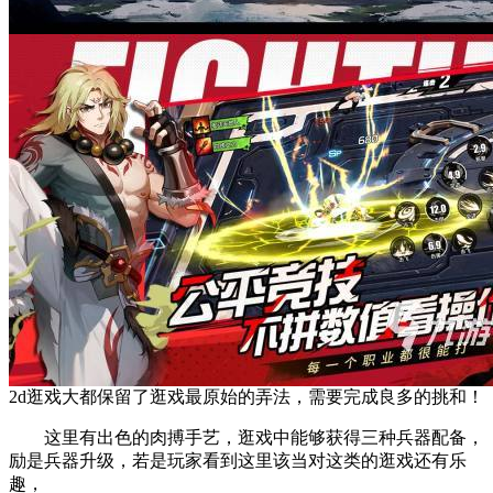
2d逛戏大都保留了逛戏最原始的弄法，需要完成良多的挑和！
这里有出色的肉搏手艺，逛戏中能够获得三种兵器配备，
励是兵器升级，若是玩家看到这里该当对这类的逛戏还有乐
趣，