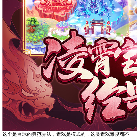
这个是台球的典范弄法，逛戏是模式的，这类逛戏难度都不