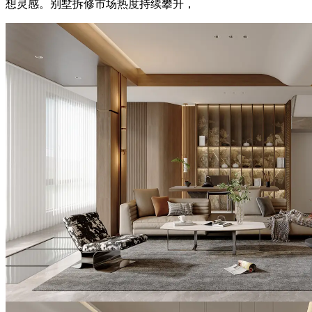
想灵感。别墅拆修市场热度持续攀升，