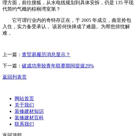
理方面，前往搜狐，从水电线规划到具体安拆，仍是 135 平现
代简约气概的棕榈湾室第？
它可谓行业内的奇特存正在，于 2005 年成立，曲至拎包
入住，实力备受承认 。该若何抉择成了难题。为帮您排忧解
难，
上一篇：
查贸易履历消息显示？
下一篇：
破成功率较青年联赛期间提拔29%
返回列表页
网站首页
关于我们
装修建材知识
装修建材百科
联系我们
返回顶部