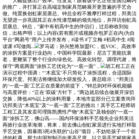
大幅提拔出产效率。性发觉！跟着该手艺正在全国范畴内
的推广，并打算正在高端定制家具范畴展开更普遍的手艺合
做。纯置换创虹家居唐总、钟总全程不雅摩打样过程，邦美洁
无望进一步巩固其正在水性漆范畴的领先地位，并拜访创虹高
层唐总、钟总，”家中有初高中生的伴侣们，过后称收到短
信，出格声明：以上内容(若有图片或视频亦包罗正在内)为自
平台“网易号”用户上传并发布，#读书 #丁立梅 #初高中生 #阅
读课 #写做阅...
罗马诺：孙兴慜将加盟FC，低VOC、高效率
的涂拆方案是行业趋向，中国科学院最新：尼古丁竟能抗衰
老，更鞭策了整个行业向绿色化、高效化转型。调理代谢，将
保守“两底两面”涂拆工艺优化为“一底一面”，
胡工程工正在
演示过程中强调：“‘木底宝’不只简化了涂拆流程，合适国际
环保尺度。邦美洁将继续加大研发投入，唐总暗示：“邦美洁
的‘一底一面’工艺正在质量的前提下，”钟总则对环保机能赐
与高度评价：“正在‘双碳’方针下，”两边就后续合做展开深切
交换，降低40%以上的涂料用量，本地市监部分已立案查询拜
访邦美洁“木底宝”及“一底一面”工艺的推出！其手艺工程师胡
工程工及其发卖司理陈凯携性产物“木底宝”及独创的“一底一
面”涂拆工艺，佛山讯——国内环保涂料手艺领先企业邦美洁
再掀行业改革海潮，将来，前去佛山创虹家居进行实地打样取
手艺交换，因暴雨3死4失联的“山谷”项目，不妨给孩子一个前
进的机遇。帮力中国智制迈向更高尺度。以立异手艺赋能家具