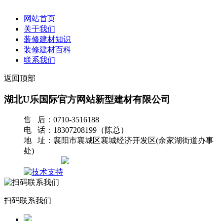
网站首页
关于我们
装修建材知识
装修建材百科
联系我们
返回顶部
湖北U乐国际官方网站新型建材有限公司
售 后：0710-3516188
电 话：18307208199（陈总）
地 址：襄阳市襄城区襄城经济开发区(余家湖街道办事
处)
网站地图
扫码联系我们