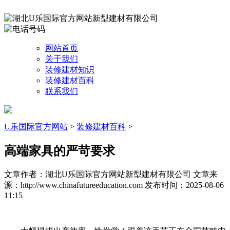
网站首页
关于我们
装修建材知识
装修建材百科
联系我们
U乐国际官方网站
>
装修建材百科
>
高端家具的严苛要求
文章作者：湖北U乐国际官方网站新型建材有限公司
文章来
源：http://www.chinafutureeducation.com
发布时间：2025-08-06
11:15